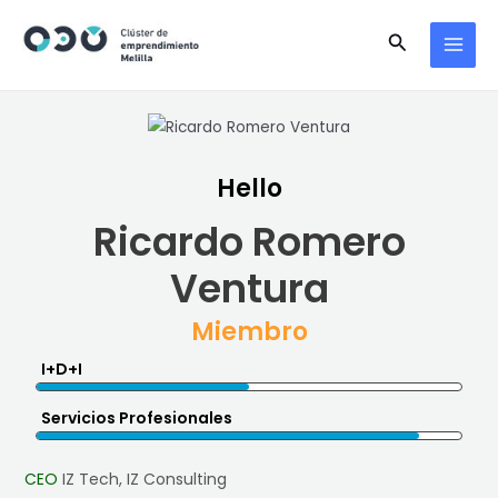
Skip
MAI
Search
to
MEN
content
Hello
Ricardo Romero
Ventura
Miembro
I+D+i
Servicios Profesionales
CEO
IZ Tech, IZ Consulting