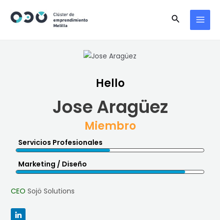
Skip
MAI
Search
to
MEN
content
Hello
Jose Aragüez
Miembro
Servicios Profesionales
Marketing / Diseño
CEO
Sojö Solutions