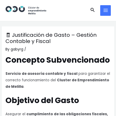
Skip
MAI
Search
to
MEN
content
🧾 Justificación de Gasto – Gestión
Contable y Fiscal
By
gabyrg
/
Concepto Subvencionado
Servicio de asesoría contable y fiscal
para garantizar el
correcto funcionamiento del
Cluster de Emprendimiento
de Melilla
.
Objetivo del Gasto
Asegurar el
cumplimiento de las obligaciones fiscales,